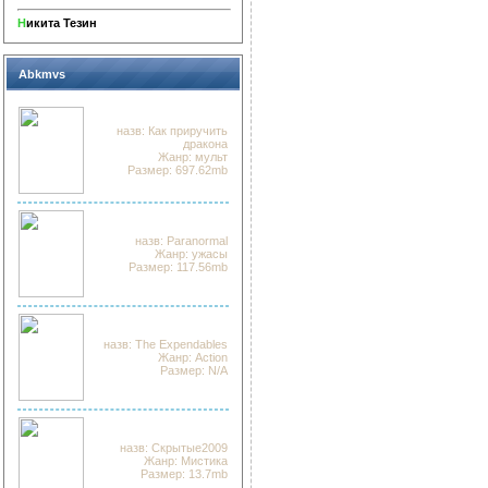
Н
икита Тезин
Abkmvs
назв: Как приручить
дракона
Жанр: мульт
Размер: 697.62mb
назв: Paranormal
Жанр: ужасы
Размер: 117.56mb
назв: The Expendables
Жанр: Action
Размер: N/A
назв: Скрытые2009
Жанр: Мистика
Размер: 13.7mb