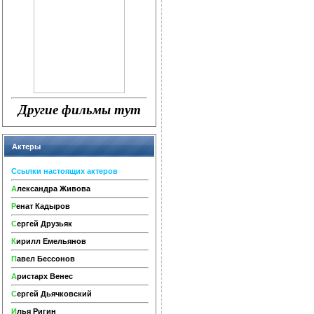
Другие фильмы тут
Актеры
Сcылки настоящих актеров
А
лександра Живова
Р
енат Кадыров
С
ергей Друзьяк
К
ирилл Емельянов
П
авел Бессонов
А
ристарх Венес
С
ергей Дьячковский
И
лья Ригин