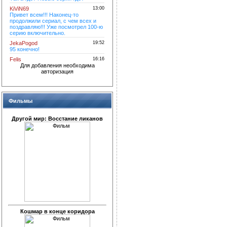
Для добавления необходима
авторизация
Фильмы
Другой мир: Восстание ликанов
Кошмар в конце коридора