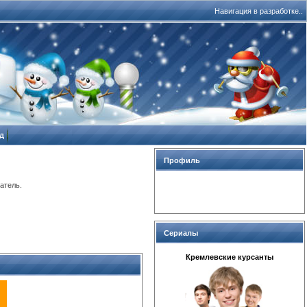
Навигация в разработке..
д
Профиль
атель.
Сериалы
Кремлевские курсанты