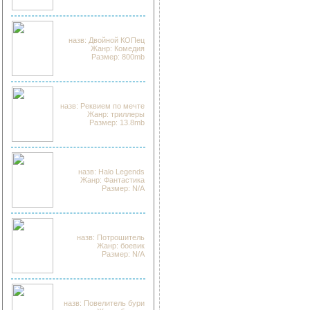
назв: Двойной КОПец
Жанр: Комедия
Размер: 800mb
назв: Реквием по мечте
Жанр: триллеры
Размер: 13.8mb
назв: Halo Legends
Жанр: Фантастика
Размер: N/A
назв: Потрошитель
Жанр: боевик
Размер: N/A
назв: Повелитель бури