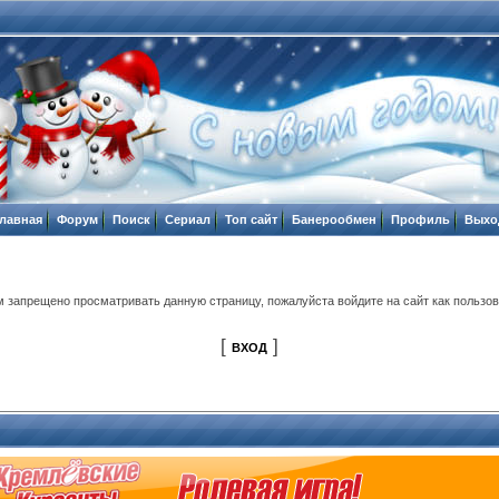
Главная
Форум
Поиск
Cериал
Топ сайт
Банерообмен
Профиль
Выхо
м запрещено просматривать данную страницу, пожалуйста войдите на сайт как пользов
[
]
ВХОД